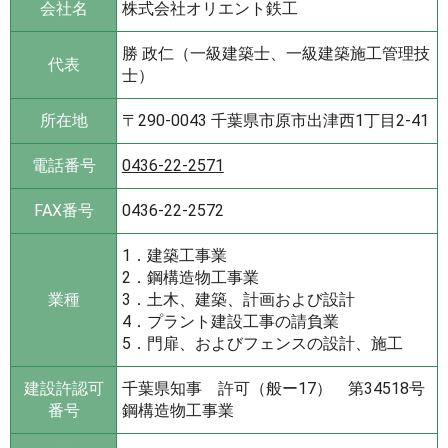
会社名
株式会社オリエント鉄工
勝 政仁（一級建築士、一級建築施工管理技
代表
士）
所在地
〒290-0043 千葉県市原市出津西1丁目2-41
電話番号
0436-22-2571
FAX番号
0436-22-2572
1．建築工事業
2．鋼構造物工事業
業種
3．土木、建築、計画および設計
4．プラント建設工事の請負業
5．門扉、およびフェンスの設計、施工
建設許認可
千葉県知事 許可（般ー17） 第34518号
番号
鋼構造物工事業