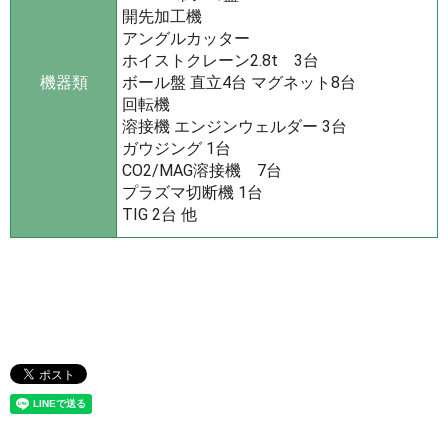
開先加工機
アングルカッター
ホイストクレーン2.8t 3台
機器類
ボール盤 直立4台 マグネット8台
回転機
溶接機 エンジンウェルダー 3台
ガウジング 1台
CO2/MAG溶接機 7台
プラズマ切断機 1台
TIG 2台 他